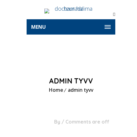
MENU
ADMIN TYVV
Home
admin tyvv
24
By
/
Comments are off
Sep