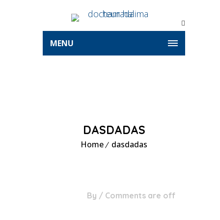
MENU
DASDADAS
Home
dasdadas
28
By
/
Comments are off
Déc