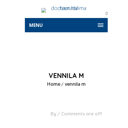
MENU
VENNILA M
Home
vennila m
24
By
/
Comments are off
Oct