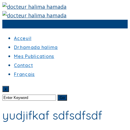
Menu
Acceuil
Dr.hamada halima
Mes Publications
Contact
Français
x
yudjifkaf sdfsdfsdf