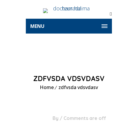
MENU
ZDFVSDA VDSVDASV
Home
zdfvsda vdsvdasv
06
By
/
Comments are off
Août