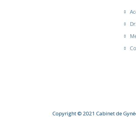
Ac
Dr
Me
Co
Copyright © 2021 Cabinet de Gyné